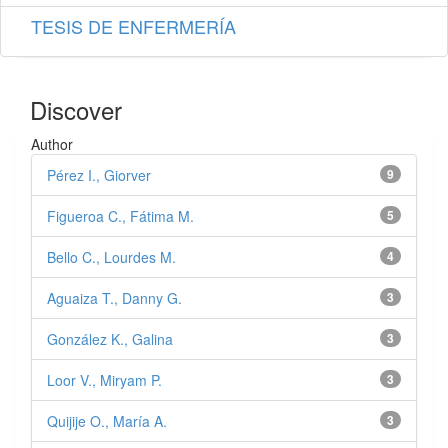
TESIS DE ENFERMERÍA
Discover
Author
Pérez I., Giorver
9
Figueroa C., Fátima M.
5
Bello C., Lourdes M.
4
Aguaiza T., Danny G.
3
González K., Galina
3
Loor V., Miryam P.
3
Quijije O., María A.
3