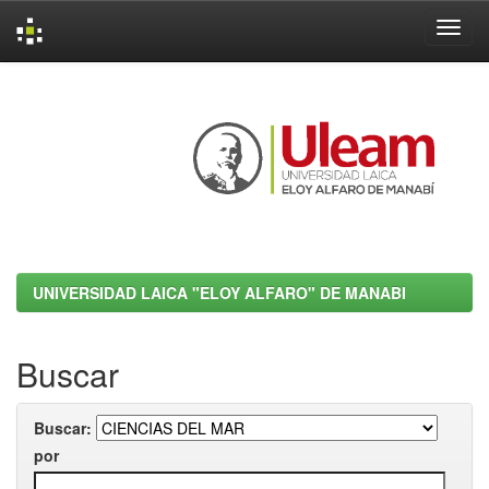
Skip
navigation
UNIVERSIDAD LAICA "ELOY ALFARO" DE MANABI
Buscar
Buscar:
por