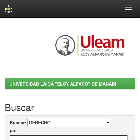
Skip
navigation
UNIVERSIDAD LAICA "ELOY ALFARO" DE MANABI
Buscar
Buscar:
por