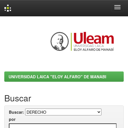
Skip
navigation
UNIVERSIDAD LAICA "ELOY ALFARO" DE MANABI
Buscar
Buscar:
por