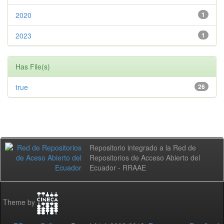
2020
1
2023
1
Has File(s)
true
26
Repositorio integrado a la Red de
Repositorios de Acceso Abierto del
Ecuador - RRAAE
Theme by