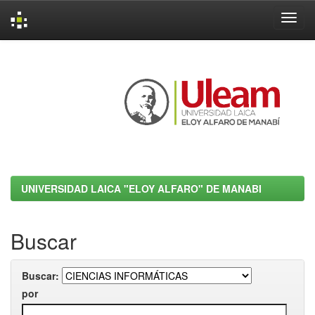
Skip
navigation
UNIVERSIDAD LAICA "ELOY ALFARO" DE MANABI
Buscar
Buscar:
por