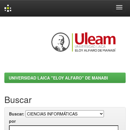
Skip
navigation
UNIVERSIDAD LAICA "ELOY ALFARO" DE MANABI
Buscar
Buscar:
por