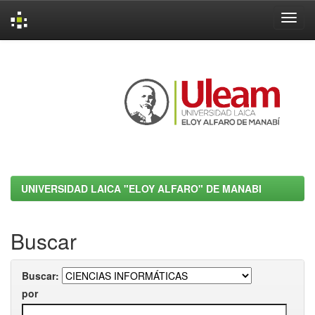
Skip
navigation
UNIVERSIDAD LAICA "ELOY ALFARO" DE MANABI
Buscar
Buscar:
por