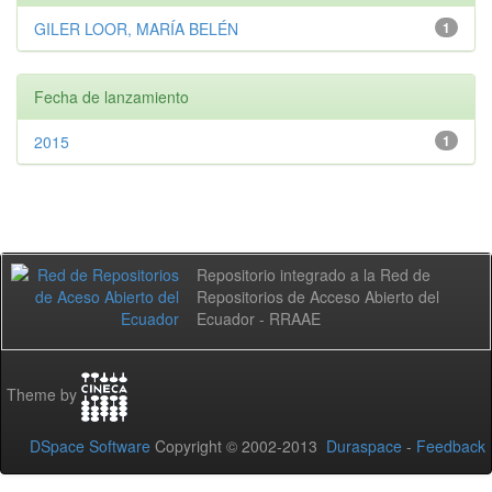
GILER LOOR, MARÍA BELÉN
1
Fecha de lanzamiento
2015
1
Repositorio integrado a la Red de
Repositorios de Acceso Abierto del
Ecuador - RRAAE
Theme by
DSpace Software
Copyright © 2002-2013
Duraspace
-
Feedback