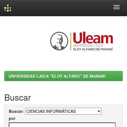
Skip
navigation
UNIVERSIDAD LAICA "ELOY ALFARO" DE MANABI
Buscar
Buscar:
por