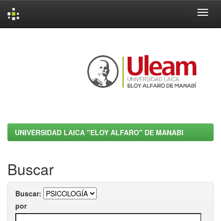
Skip
navigation
UNIVERSIDAD LAICA "ELOY ALFARO" DE MANABI
Buscar
Buscar:
por