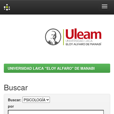
Skip
navigation
UNIVERSIDAD LAICA "ELOY ALFARO" DE MANABI
Buscar
Buscar:
por