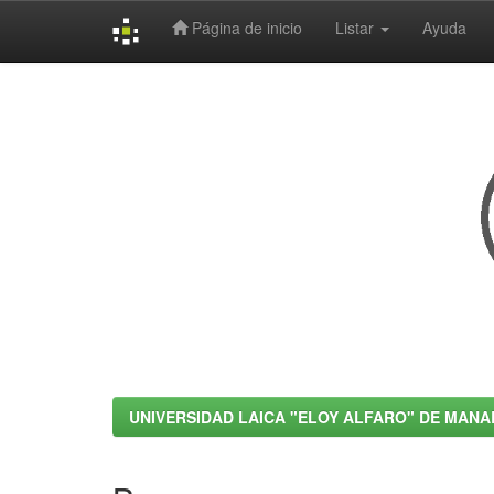
Página de inicio
Listar
Ayuda
Skip
navigation
UNIVERSIDAD LAICA "ELOY ALFARO" DE MANA