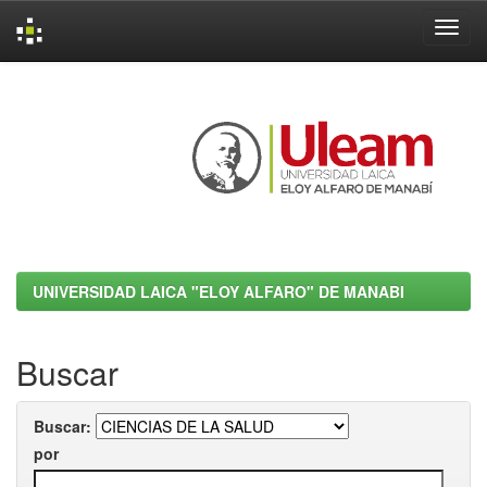
Skip
navigation
UNIVERSIDAD LAICA "ELOY ALFARO" DE MANABI
Buscar
Buscar:
por