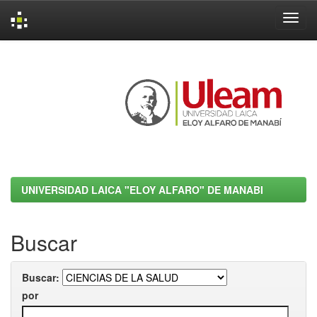
Skip
navigation
UNIVERSIDAD LAICA "ELOY ALFARO" DE MANABI
Buscar
Buscar:
por