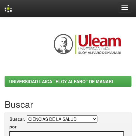
Skip
navigation
UNIVERSIDAD LAICA "ELOY ALFARO" DE MANABI
Buscar
Buscar:
por