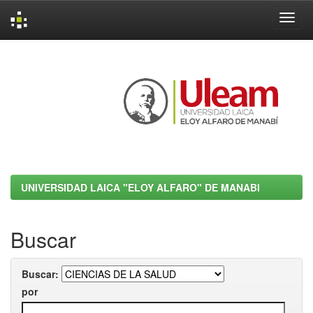
Skip
navigation
UNIVERSIDAD LAICA "ELOY ALFARO" DE MANABI
Buscar
Buscar:
por