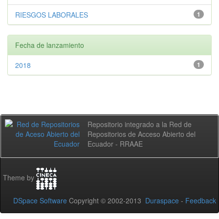
RIESGOS LABORALES
1
Fecha de lanzamiento
2018
1
Repositorio integrado a la Red de
Repositorios de Acceso Abierto del
Ecuador - RRAAE
Theme by
DSpace Software
Copyright © 2002-2013
Duraspace
-
Feedback