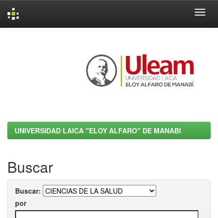
Skip
navigation
UNIVERSIDAD LAICA "ELOY ALFARO" DE MANABI
Buscar
Buscar:
por