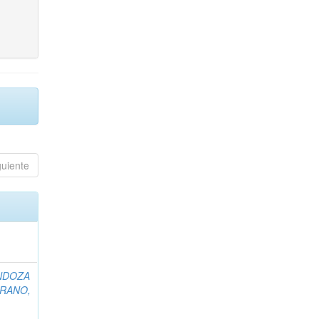
guiente
NDOZA
RANO,