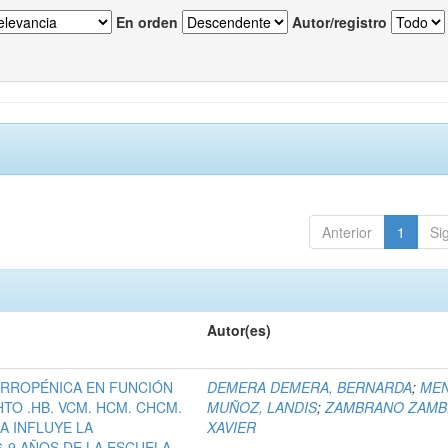
En orden
Autor/registro
Anterior
1
Si
Autor(es)
ERROPÉNICA EN FUNCIÓN
DEMERA DEMERA, BERNARDA
;
ME
HTO .HB. VCM. HCM. CHCM.
MUÑOZ, LANDIS
;
ZAMBRANO ZAMB
A INFLUYE LA
XAVIER
6-9 AÑOS DE LA ESCUELA