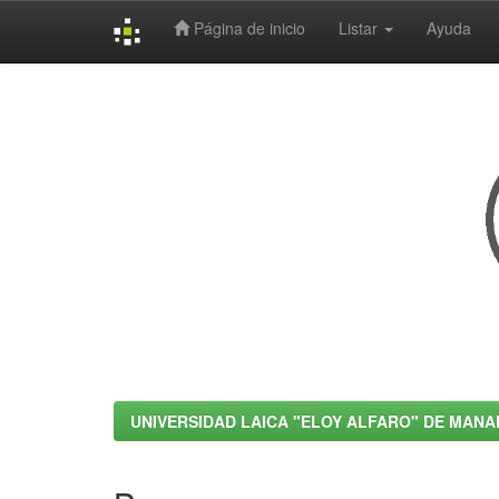
Página de inicio
Listar
Ayuda
Skip
navigation
UNIVERSIDAD LAICA "ELOY ALFARO" DE MANA