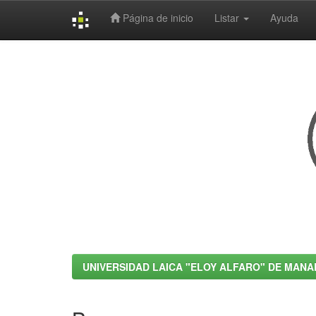
Página de inicio
Listar
Ayuda
Skip
navigation
UNIVERSIDAD LAICA "ELOY ALFARO" DE MANA