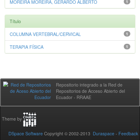
MOREIRA MOREIRA, GERARDO ALBERTO
1
Título
COLUMNA VERTEBRAL/CERVICAL
1
TERAPIA FÍSICA
1
Repositorio integrado a la Red de
Repositorios de Acceso Abierto del
Ecuador - RRAAE
Theme by
DSpace Software
Copyright © 2002-2013
Duraspace
-
Feedback