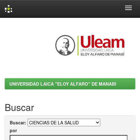
Skip
navigation
UNIVERSIDAD LAICA "ELOY ALFARO" DE MANABI
Buscar
Buscar:
por