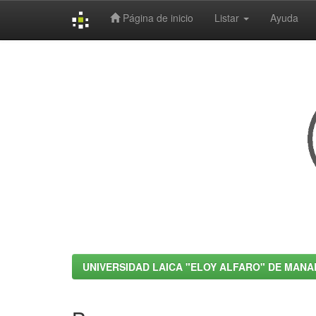
Página de inicio
Listar
Ayuda
Skip
navigation
UNIVERSIDAD LAICA "ELOY ALFARO" DE MANA