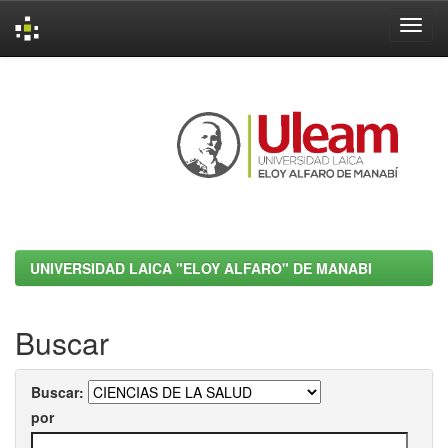
Skip
navigation
UNIVERSIDAD LAICA "ELOY ALFARO" DE MANABI
Buscar
Buscar:
por