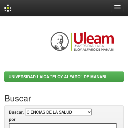
Skip
navigation
UNIVERSIDAD LAICA "ELOY ALFARO" DE MANABI
Buscar
Buscar:
por