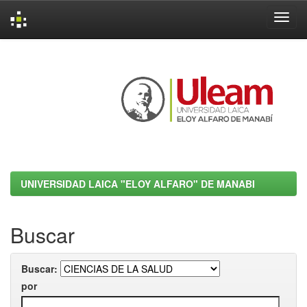
Skip
navigation
UNIVERSIDAD LAICA "ELOY ALFARO" DE MANABI
Buscar
Buscar:
por