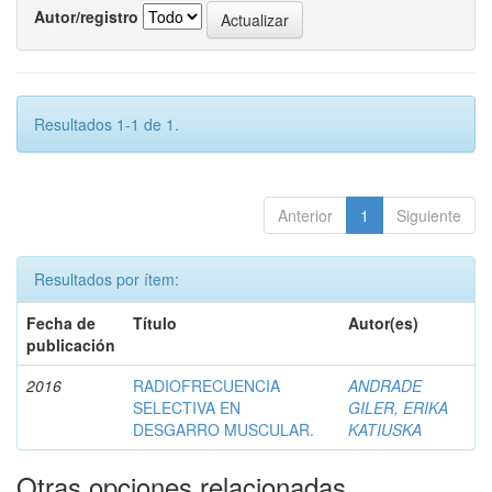
Autor/registro
Resultados 1-1 de 1.
Anterior
1
Siguiente
Resultados por ítem:
Fecha de
Título
Autor(es)
publicación
2016
RADIOFRECUENCIA
ANDRADE
SELECTIVA EN
GILER, ERIKA
DESGARRO MUSCULAR.
KATIUSKA
Otras opciones relacionadas