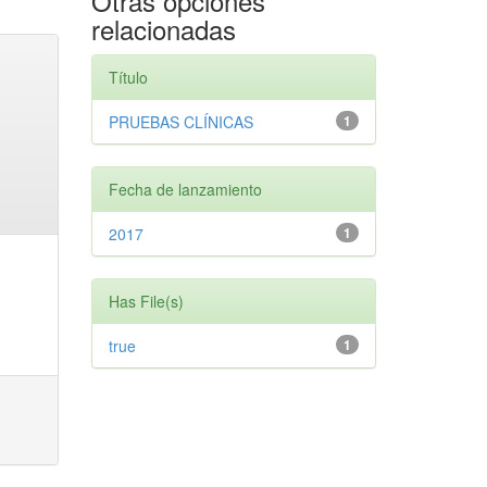
Otras opciones
relacionadas
Título
PRUEBAS CLÍNICAS
1
Fecha de lanzamiento
2017
1
Has File(s)
true
1