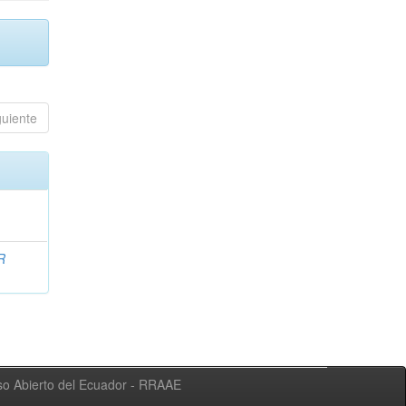
guiente
R
eso Abierto del Ecuador - RRAAE