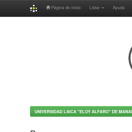
Página de inicio
Listar
Ayuda
Skip
navigation
UNIVERSIDAD LAICA "ELOY ALFARO" DE MANA