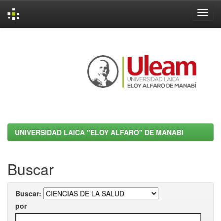
Skip
navigation
UNIVERSIDAD LAICA "ELOY ALFARO" DE MANABI
Buscar
Buscar:
por