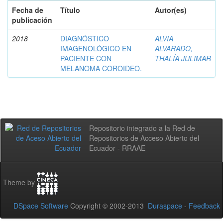
Fecha de
Título
Autor(es)
publicación
2018
DIAGNÓSTICO
ALVIA
IMAGENOLÓGICO EN
ALVARADO,
PACIENTE CON
THALÍA JULIMAR
MELANOMA COROIDEO.
Repositorio integrado a la Red de
Repositorios de Acceso Abierto del
Ecuador - RRAAE
Theme by
DSpace Software
Copyright © 2002-2013
Duraspace
-
Feedback