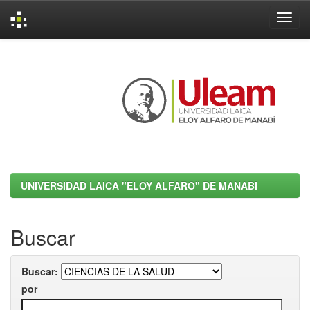
Skip
navigation
UNIVERSIDAD LAICA "ELOY ALFARO" DE MANABI
Buscar
Buscar:
por