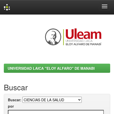
Skip
navigation
UNIVERSIDAD LAICA "ELOY ALFARO" DE MANABI
Buscar
Buscar:
por