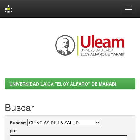
Skip
navigation
UNIVERSIDAD LAICA "ELOY ALFARO" DE MANABI
Buscar
Buscar:
por