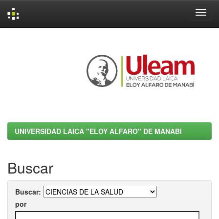
Skip
navigation
UNIVERSIDAD LAICA "ELOY ALFARO" DE MANABI
Buscar
Buscar:
por