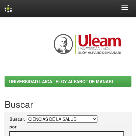
Skip
navigation
UNIVERSIDAD LAICA "ELOY ALFARO" DE MANABI
Buscar
Buscar:
por