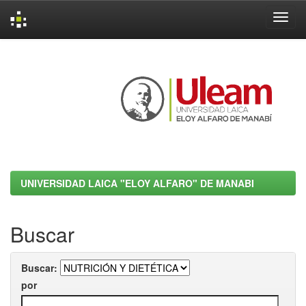
Skip
navigation
UNIVERSIDAD LAICA "ELOY ALFARO" DE MANABI
Buscar
Buscar:
por