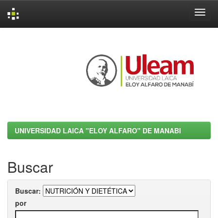
Skip
navigation
UNIVERSIDAD LAICA "ELOY ALFARO" DE MANABI
Buscar
Buscar:
por