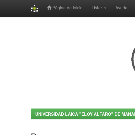
Página de inicio
Listar
Ayuda
Skip
navigation
UNIVERSIDAD LAICA "ELOY ALFARO" DE MANA