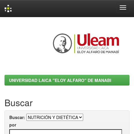
Skip
navigation
UNIVERSIDAD LAICA "ELOY ALFARO" DE MANABI
Buscar
Buscar:
por