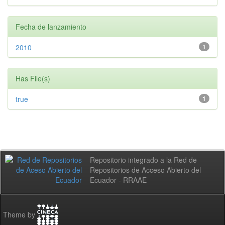
Fecha de lanzamiento
2010
1
Has File(s)
true
1
Repositorio integrado a la Red de
Repositorios de Acceso Abierto del
Ecuador - RRAAE
Theme by