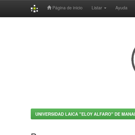
Página de inicio
Listar
Ayuda
Skip
navigation
UNIVERSIDAD LAICA "ELOY ALFARO" DE MANA