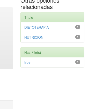
Otras opciones
relacionadas
Título
DIETOTERAPIA
1
NUTRICIÓN
1
Has File(s)
true
1