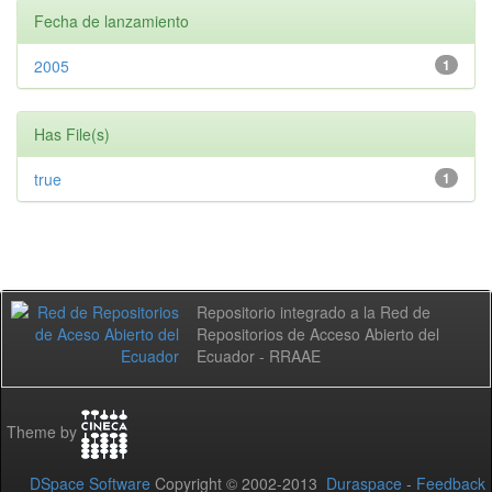
Fecha de lanzamiento
2005
1
Has File(s)
true
1
Repositorio integrado a la Red de
Repositorios de Acceso Abierto del
Ecuador - RRAAE
Theme by
DSpace Software
Copyright © 2002-2013
Duraspace
-
Feedback