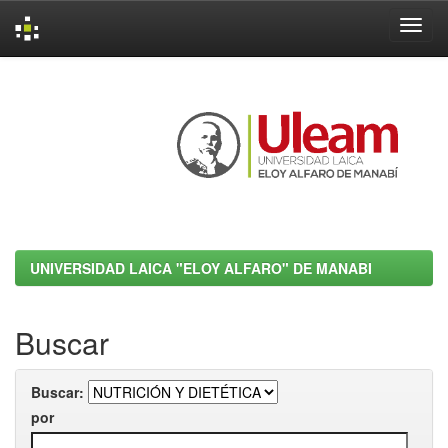
Skip
navigation
UNIVERSIDAD LAICA "ELOY ALFARO" DE MANABI
Buscar
Buscar:
por