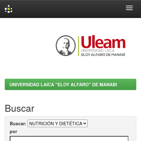
Skip
navigation
UNIVERSIDAD LAICA "ELOY ALFARO" DE MANABI
Buscar
Buscar:
por