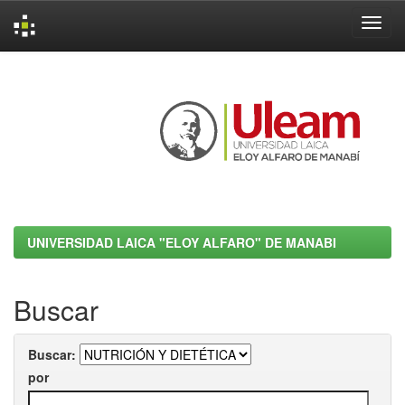
Skip
navigation
UNIVERSIDAD LAICA "ELOY ALFARO" DE MANABI
Buscar
Buscar:
por