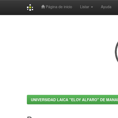
Página de inicio
Listar
Ayuda
Skip
navigation
UNIVERSIDAD LAICA "ELOY ALFARO" DE MANA