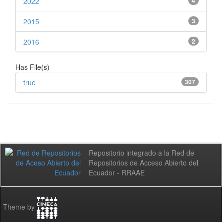
2022
4
2015
3
2016
2
Has File(s)
true
307
Repositorio integrado a la Red de
Repositorios de Acceso Abierto del
Ecuador - RRAAE
Theme by