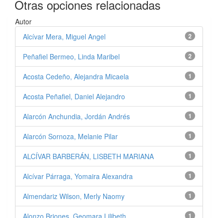
Otras opciones relacionadas
Autor
Alcívar Mera, Miguel Angel
2
Peñafiel Bermeo, Linda Maribel
2
Acosta Cedeño, Alejandra Micaela
1
Acosta Peñafiel, Daniel Alejandro
1
Alarcón Anchundia, Jordán Andrés
1
Alarcón Sornoza, Melanie Pilar
1
ALCÍVAR BARBERÁN, LISBETH MARIANA
1
Alcívar Párraga, Yomaira Alexandra
1
Almendariz Wilson, Merly Naomy
1
Alonzo Briones, Geomara Lilibeth
1