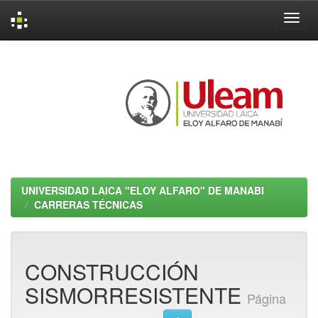
Skip
navigation
UNIVERSIDAD LAICA "ELOY ALFARO" DE MANABI
CARRERAS TÉCNICAS
CONSTRUCCIÓN
SISMORRESISTENTE
Página