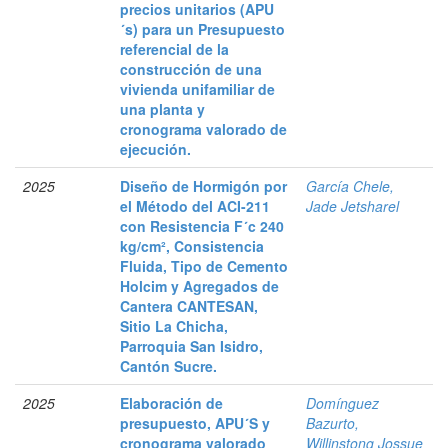
precios unitarios (APU
´s) para un Presupuesto
referencial de la
construcción de una
vivienda unifamiliar de
una planta y
cronograma valorado de
ejecución.
2025
Diseño de Hormigón por
García Chele,
el Método del ACI-211
Jade Jetsharel
con Resistencia F´c 240
kg/cm², Consistencia
Fluida, Tipo de Cemento
Holcim y Agregados de
Cantera CANTESAN,
Sitio La Chicha,
Parroquia San Isidro,
Cantón Sucre.
2025
Elaboración de
Domínguez
presupuesto, APU´S y
Bazurto,
cronograma valorado
Willinstong Jossue