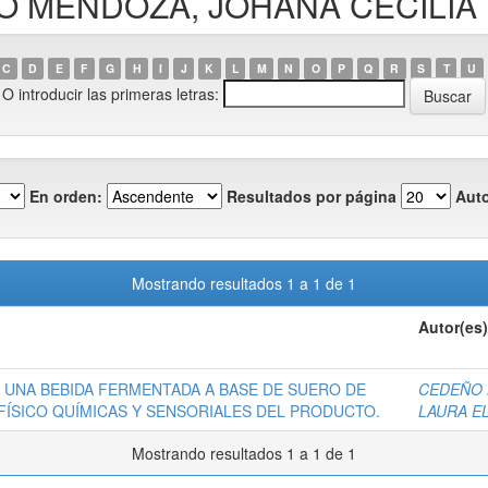
EÑO MENDOZA, JOHANA CECILIA
C
D
E
F
G
H
I
J
K
L
M
N
O
P
Q
R
S
T
U
O introducir las primeras letras:
En orden:
Resultados por página
Auto
Mostrando resultados 1 a 1 de 1
Autor(es)
 UNA BEBIDA FERMENTADA A BASE DE SUERO DE
CEDEÑO 
FÍSICO QUÍMICAS Y SENSORIALES DEL PRODUCTO.
LAURA E
Mostrando resultados 1 a 1 de 1