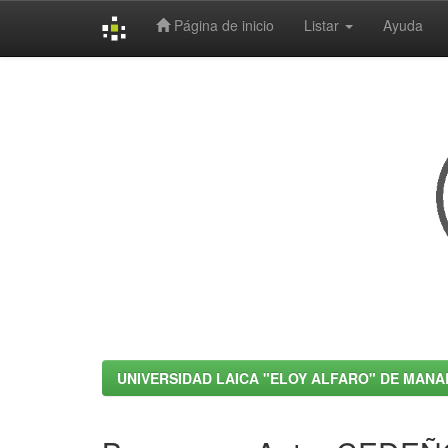
Página de inicio
Listar
Ayuda
Skip
navigation
UNIVERSIDAD LAICA "ELOY ALFARO" DE MANA