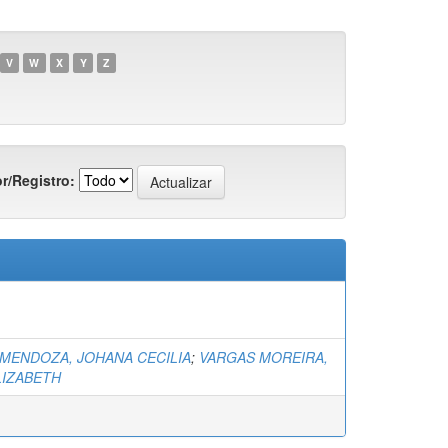
V
W
X
Y
Z
r/Registro:
MENDOZA, JOHANA CECILIA
;
VARGAS MOREIRA,
LIZABETH