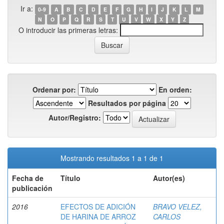
Ir a:
0-9
A
B
C
D
E
F
G
H
I
J
K
L
M
N
O
P
Q
R
S
T
U
V
W
X
Y
Z
O introducir las primeras letras:
Ordenar por:
En orden:
Resultados por página
Autor/Registro:
Mostrando resultados 1 a 1 de 1
Fecha de
Título
Autor(es)
publicación
2016
EFECTOS DE ADICIÓN
BRAVO VELEZ,
DE HARINA DE ARROZ
CARLOS