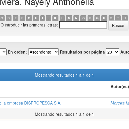
 Mera, Nayely Anthonella
C
D
E
F
G
H
I
J
K
L
M
N
O
P
Q
R
S
T
U
O introducir las primeras letras:
En orden:
Resultados por página
Auto
Mostrando resultados 1 a 1 de 1
Autor(es)
d de la empresa DISPROPESCA S.A.
Moreira M
Mostrando resultados 1 a 1 de 1