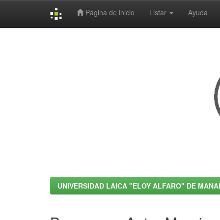
Página de inicio
Listar
Ayuda
Skip
navigation
UNIVERSIDAD LAICA "ELOY ALFARO" DE MANA