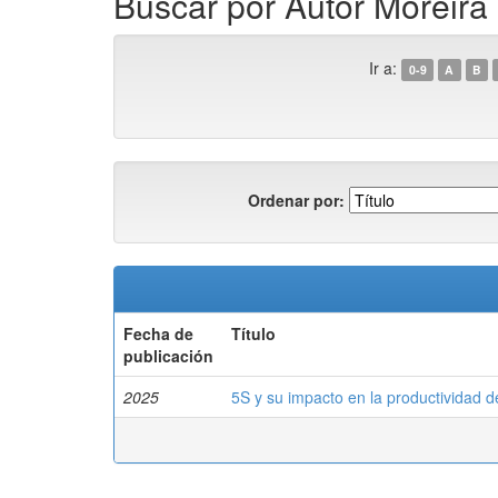
Buscar por Autor Moreira
Ir a:
0-9
A
B
Ordenar por:
Fecha de
Título
publicación
2025
5S y su impacto en la productivida