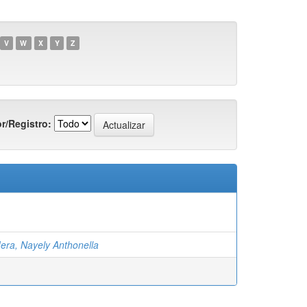
V
W
X
Y
Z
r/Registro:
era, Nayely Anthonella