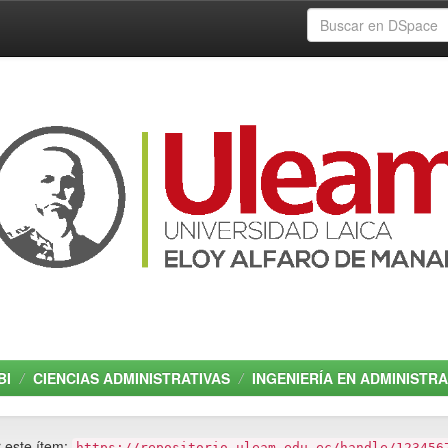
BI
CIENCIAS ADMINISTRATIVAS
INGENIERÍA EN ADMINISTR
r este ítem:
https://repositorio.uleam.edu.ec/handle/123456