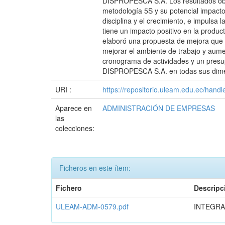
DISPROPESCA S.A. Los resultados obte
metodología 5S y su potencial impacto 
disciplina y el crecimiento, e impulsa
tiene un impacto positivo en la produ
elaboró una propuesta de mejora que 
mejorar el ambiente de trabajo y aume
cronograma de actividades y un presup
DISPROPESCA S.A. en todas sus dimensi
URI :
https://repositorio.uleam.edu.ec/han
Aparece en
ADMINISTRACIÓN DE EMPRESAS
las
colecciones:
Ficheros en este ítem:
Fichero
Descripc
ULEAM-ADM-0579.pdf
INTEGRA