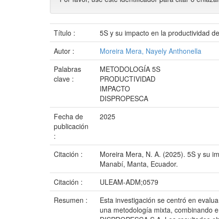
Título :
5S y su impacto en la productividad
Autor :
Moreira Mera, Nayely Anthonella
Palabras
METODOLOGÍA 5S
clave :
PRODUCTIVIDAD
IMPACTO
DISPROPESCA
Fecha de
2025
publicación
:
Citación :
Moreira Mera, N. A. (2025). 5S y su i
Manabí, Manta, Ecuador.
Citación :
ULEAM-ADM;0579
Resumen :
Esta investigación se centró en evalu
una metodología mixta, combinando enf