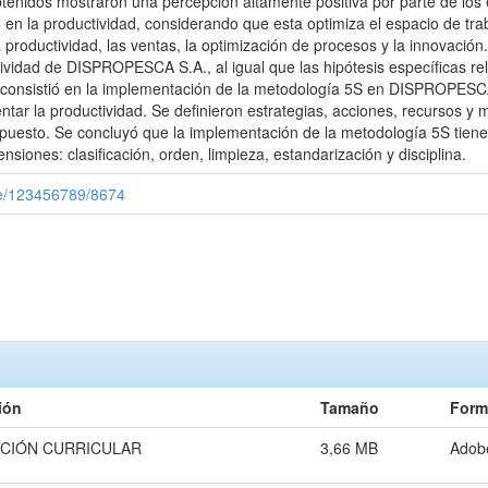
nidos mostraron una percepción altamente positiva por parte de los 
en la productividad, considerando que esta optimiza el espacio de trab
 la productividad, las ventas, la optimización de procesos y la innovaci
ctividad de DISPROPESCA S.A., al igual que las hipótesis específicas r
consistió en la implementación de la metodología 5S en DISPROPESCA S
ntar la productividad. Se definieron estrategias, acciones, recursos y
uesto. Se concluyó que la implementación de la metodología 5S tiene 
ones: clasificación, orden, limpieza, estandarización y disciplina.
dle/123456789/8674
ión
Tamaño
Form
CIÓN CURRICULAR
3,66 MB
Adob