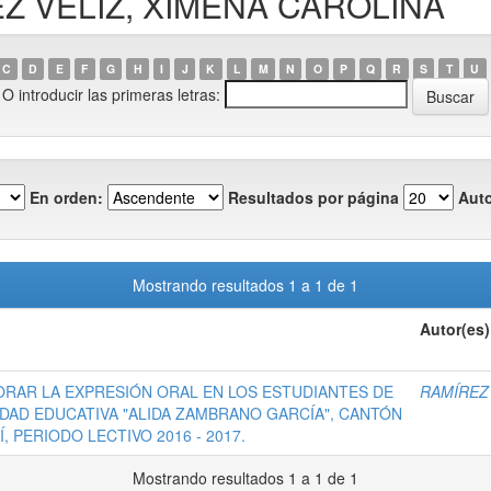
REZ VÉLIZ, XIMENA CAROLINA
C
D
E
F
G
H
I
J
K
L
M
N
O
P
Q
R
S
T
U
O introducir las primeras letras:
En orden:
Resultados por página
Auto
Mostrando resultados 1 a 1 de 1
Autor(es)
ORAR LA EXPRESIÓN ORAL EN LOS ESTUDIANTES DE
RAMÍREZ 
IDAD EDUCATIVA "ALIDA ZAMBRANO GARCÍA", CANTÓN
 PERIODO LECTIVO 2016 - 2017.
Mostrando resultados 1 a 1 de 1