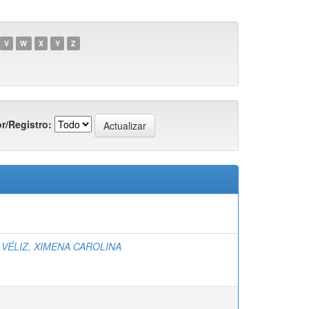
V
W
X
Y
Z
r/Registro:
VÉLIZ, XIMENA CAROLINA