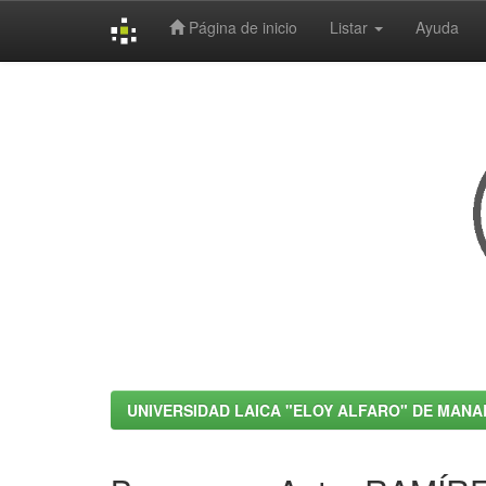
Página de inicio
Listar
Ayuda
Skip
navigation
UNIVERSIDAD LAICA "ELOY ALFARO" DE MANA