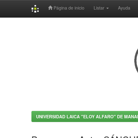
Página de inicio
Listar
Ayuda
Skip
navigation
UNIVERSIDAD LAICA "ELOY ALFARO" DE MANA