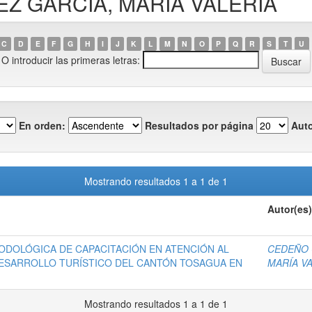
HEZ GARCÍA, MARÍA VALERIA
C
D
E
F
G
H
I
J
K
L
M
N
O
P
Q
R
S
T
U
O introducir las primeras letras:
En orden:
Resultados por página
Auto
Mostrando resultados 1 a 1 de 1
Autor(es)
ODOLÓGICA DE CAPACITACIÓN EN ATENCIÓN AL
CEDEÑO 
 DESARROLLO TURÍSTICO DEL CANTÓN TOSAGUA EN
MARÍA V
Mostrando resultados 1 a 1 de 1