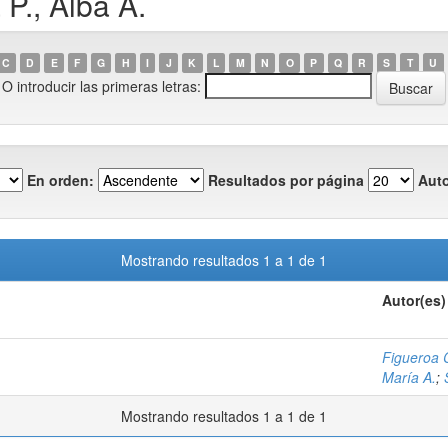
P., Alba A.
C
D
E
F
G
H
I
J
K
L
M
N
O
P
Q
R
S
T
U
O introducir las primeras letras:
En orden:
Resultados por página
Auto
Mostrando resultados 1 a 1 de 1
Autor(es)
Figueroa 
María A.
;
Mostrando resultados 1 a 1 de 1