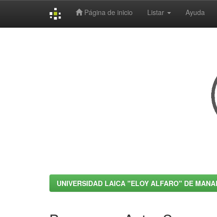
Página de inicio
Listar
Ayuda
Skip
navigation
UNIVERSIDAD LAICA "ELOY ALFARO" DE MANA