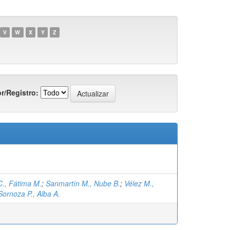
V
W
X
Y
Z
r/Registro:
C., Fátima M.
;
Sanmartín M., Nube B.
;
Vélez M.,
Sornoza P., Alba A.