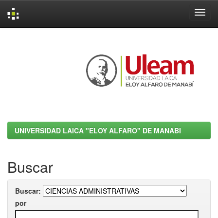
Skip
navigation
UNIVERSIDAD LAICA "ELOY ALFARO" DE MANABI
Buscar
Buscar:
por