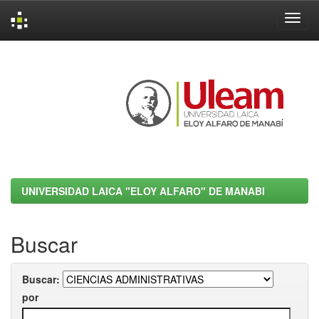
Skip
navigation
UNIVERSIDAD LAICA "ELOY ALFARO" DE MANABI
Buscar
Buscar:
por